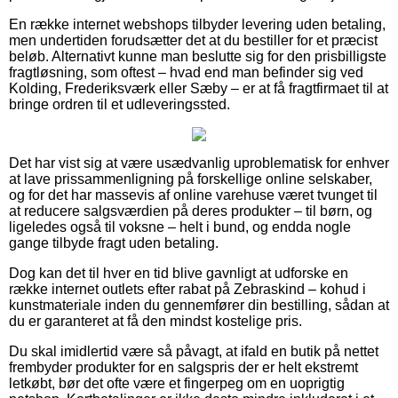
En række internet webshops tilbyder levering uden betaling,
men undertiden forudsætter det at du bestiller for et præcist
beløb. Alternativt kunne man beslutte sig for den prisbilligste
fragtløsning, som oftest – hvad end man befinder sig ved
Kolding, Frederiksværk eller Sæby – er at få fragtfirmaet til at
bringe ordren til et udleveringssted.
Det har vist sig at være usædvanlig uproblematisk for enhver
at lave prissammenligning på forskellige online selskaber,
og for det har massevis af online varehuse været tvunget til
at reducere salgsværdien på deres produkter – til børn, og
ligeledes også til voksne – helt i bund, og endda nogle
gange tilbyde fragt uden betaling.
Dog kan det til hver en tid blive gavnligt at udforske en
række internet outlets efter rabat på Zebraskind – kohud i
kunstmateriale inden du gennemfører din bestilling, sådan at
du er garanteret at få den mindst kostelige pris.
Du skal imidlertid være så påvagt, at ifald en butik på nettet
frembyder produkter for en salgspris der er helt ekstremt
letkøbt, bør det ofte være et fingerpeg om en uoprigtig