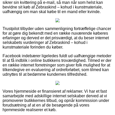
sikrer sin kvittering på e-mail, så man når som helst kan
bevidne sit køb af Zebraskind – kohud i kunstmateriale,
uafhængig om man skal købe til en mand eller kvinde.
Trustpilot tilbyder uden sammenligning fortræffelige chancer
for at gøre dig bekendt med en række nuværende køberes
erfaringer og derved er det prisværdigt, at du beser internet
selskabets vurderinger af Zebraskind – kohud i
kunstmateriale forinden du køber.
Facebook indebærer ligeledes fuldt ud uafhængige metoder
til at få indblik i online butikkens troværdighed. Tilmed er der
en række internet forretninger som giver folk mulighed for at
tilkendegive en evaluering af ordreforløbet, som tilmed kan
udnyttes til at bedømme kundernes tilfredshed.
Vores hjemmeside er finansieret af reklamer. Vi har et fast
samarbejde med adskillige internet selskaber derved at vi
promoverer butikkernes tilbud, og opnår kommission under
forudsætning af at en af de besøgende på vores
hjemmeside realiserer et køb.