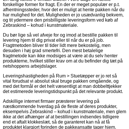
forskellige former for fragt. En der er meget populær er p.t.
afhentningssteder, hvor det er muligt at hente pakken når du
har mulighed for det. Muligheden er jo usædvanlig bekvem,
og tit ydermere den prisbilligste leveringsform ved køb af
Zebraskind – kohud i kunstmateriale.
Du bør lige så vel afveje for og imod at bestille pakken til
levering hjem til dig privat eller til når du er på job.
Fragtmetoden bliver til tider lidt mere bekostelig, men
desuden i høj grad smertefri. Den mest betalelige
fragtmetode kan ikke modsiges at være at du selv henter
produkterne, hvilket stiller krav om at du befinder dig tæt på
netshoppens arbejdslager.
Leveringshastigheden på Rum > Stuetæpper er jo ret så
vital forudsat vi absolut skal bruge pakken omgående, og
med det formål er det helt væsentligt at man dobbelttjekker
det estimerede leveringstidspunkt på det relevante produkt.
Adskillige internet firmaer præsterer levering på
næstkommende hverdag på de fleste af deres produkter,
eksempelvis Zebraskind – kohud i kunstmateriale, men glem
ikke at det afhænger af at bestillingen indsendes tidligere
end et aftalt klokkeslæt, så de garanteret kan nå at få
produktet klargjort forinden de pakkeansatte tager hjem.