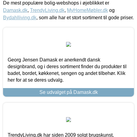
De mest populære bolig-webshops i øjeblikket er
Damask.dk
,
TrendyLiving.dk
,
MyHomeMøbler.dk
og
Bydahlliving.dk
, som alle har et stort sortiment til gode priser.
Georg Jensen Damask er anerkendt dansk
designbrand, og i deres sortiment finder du produkter til
badet, bordet, køkkenet, sengen og andet tilbehør. Klik
her for at se deres udvalg.
Se udvalget på Damask.dk
TrendyLiving.dk har siden 2009 solgt brugskunst,