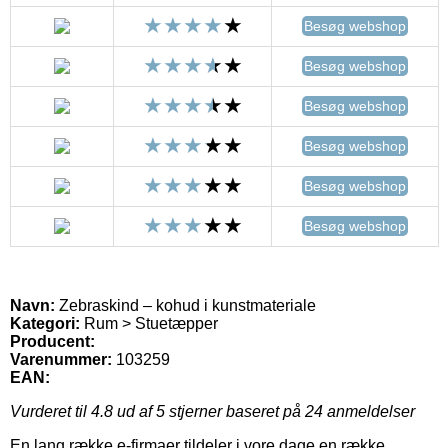
Besøg webshop
Besøg webshop
Besøg webshop
Besøg webshop
Besøg webshop
Besøg webshop
Navn:
Zebraskind – kohud i kunstmateriale
Kategori:
Rum > Stuetæpper
Producent:
Varenummer:
103259
EAN:
Vurderet til
4.8
ud af 5 stjerner baseret på
24
anmeldelser
En lang række e-firmaer tildeler i vore dage en række