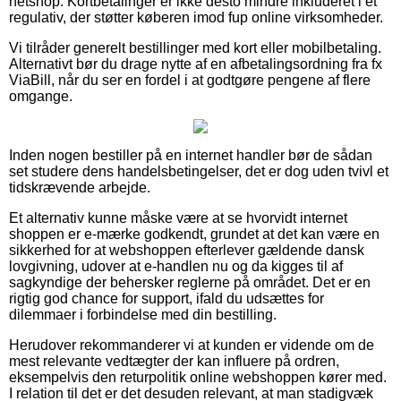
netshop. Kortbetalinger er ikke desto mindre inkluderet i et
regulativ, der støtter køberen imod fup online virksomheder.
Vi tilråder generelt bestillinger med kort eller mobilbetaling.
Alternativt bør du drage nytte af en afbetalingsordning fra fx
ViaBill, når du ser en fordel i at godtgøre pengene af flere
omgange.
Inden nogen bestiller på en internet handler bør de sådan
set studere dens handelsbetingelser, det er dog uden tvivl et
tidskrævende arbejde.
Et alternativ kunne måske være at se hvorvidt internet
shoppen er e-mærke godkendt, grundet at det kan være en
sikkerhed for at webshoppen efterlever gældende dansk
lovgivning, udover at e-handlen nu og da kigges til af
sagkyndige der behersker reglerne på området. Det er en
rigtig god chance for support, ifald du udsættes for
dilemmaer i forbindelse med din bestilling.
Herudover rekommanderer vi at kunden er vidende om de
mest relevante vedtægter der kan influere på ordren,
eksempelvis den returpolitik online webshoppen kører med.
I relation til det er det desuden relevant, at man stadigvæk