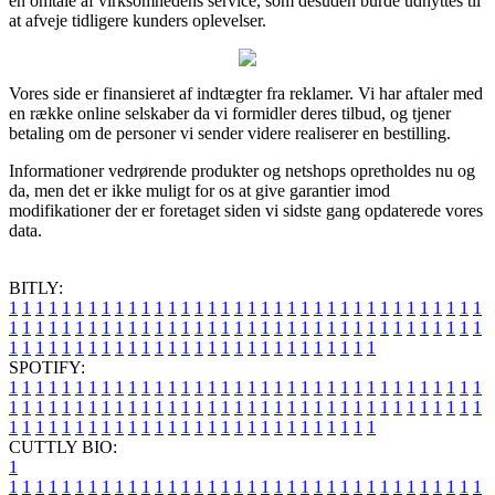
en omtale af virksomhedens service, som desuden burde udnyttes til
at afveje tidligere kunders oplevelser.
Vores side er finansieret af indtægter fra reklamer. Vi har aftaler med
en række online selskaber da vi formidler deres tilbud, og tjener
betaling om de personer vi sender videre realiserer en bestilling.
Informationer vedrørende produkter og netshops opretholdes nu og
da, men det er ikke muligt for os at give garantier imod
modifikationer der er foretaget siden vi sidste gang opdaterede vores
data.
BITLY:
1
1
1
1
1
1
1
1
1
1
1
1
1
1
1
1
1
1
1
1
1
1
1
1
1
1
1
1
1
1
1
1
1
1
1
1
1
1
1
1
1
1
1
1
1
1
1
1
1
1
1
1
1
1
1
1
1
1
1
1
1
1
1
1
1
1
1
1
1
1
1
1
1
1
1
1
1
1
1
1
1
1
1
1
1
1
1
1
1
1
1
1
1
1
1
1
1
1
1
1
SPOTIFY:
1
1
1
1
1
1
1
1
1
1
1
1
1
1
1
1
1
1
1
1
1
1
1
1
1
1
1
1
1
1
1
1
1
1
1
1
1
1
1
1
1
1
1
1
1
1
1
1
1
1
1
1
1
1
1
1
1
1
1
1
1
1
1
1
1
1
1
1
1
1
1
1
1
1
1
1
1
1
1
1
1
1
1
1
1
1
1
1
1
1
1
1
1
1
1
1
1
1
1
1
CUTTLY BIO:
1
1
1
1
1
1
1
1
1
1
1
1
1
1
1
1
1
1
1
1
1
1
1
1
1
1
1
1
1
1
1
1
1
1
1
1
1