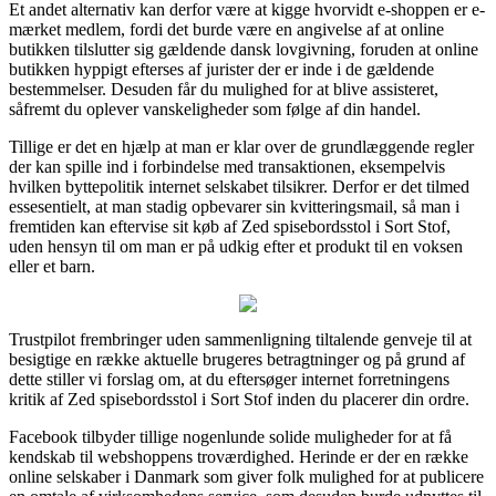
Et andet alternativ kan derfor være at kigge hvorvidt e-shoppen er e-
mærket medlem, fordi det burde være en angivelse af at online
butikken tilslutter sig gældende dansk lovgivning, foruden at online
butikken hyppigt efterses af jurister der er inde i de gældende
bestemmelser. Desuden får du mulighed for at blive assisteret,
såfremt du oplever vanskeligheder som følge af din handel.
Tillige er det en hjælp at man er klar over de grundlæggende regler
der kan spille ind i forbindelse med transaktionen, eksempelvis
hvilken byttepolitik internet selskabet tilsikrer. Derfor er det tilmed
essesentielt, at man stadig opbevarer sin kvitteringsmail, så man i
fremtiden kan eftervise sit køb af Zed spisebordsstol i Sort Stof,
uden hensyn til om man er på udkig efter et produkt til en voksen
eller et barn.
Trustpilot frembringer uden sammenligning tiltalende genveje til at
besigtige en række aktuelle brugeres betragtninger og på grund af
dette stiller vi forslag om, at du eftersøger internet forretningens
kritik af Zed spisebordsstol i Sort Stof inden du placerer din ordre.
Facebook tilbyder tillige nogenlunde solide muligheder for at få
kendskab til webshoppens troværdighed. Herinde er der en række
online selskaber i Danmark som giver folk mulighed for at publicere