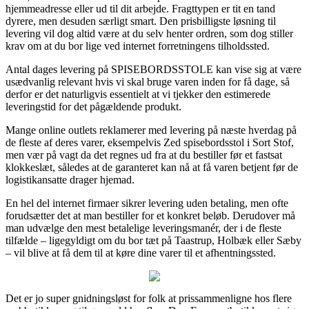
hjemmeadresse eller ud til dit arbejde. Fragttypen er tit en tand
dyrere, men desuden særligt smart. Den prisbilligste løsning til
levering vil dog altid være at du selv henter ordren, som dog stiller
krav om at du bor lige ved internet forretningens tilholdssted.
Antal dages levering på SPISEBORDSSTOLE kan vise sig at være
usædvanlig relevant hvis vi skal bruge varen inden for få dage, så
derfor er det naturligvis essentielt at vi tjekker den estimerede
leveringstid for det pågældende produkt.
Mange online outlets reklamerer med levering på næste hverdag på
de fleste af deres varer, eksempelvis Zed spisebordsstol i Sort Stof,
men vær på vagt da det regnes ud fra at du bestiller før et fastsat
klokkeslæt, således at de garanteret kan nå at få varen betjent før de
logistikansatte drager hjemad.
En hel del internet firmaer sikrer levering uden betaling, men ofte
forudsætter det at man bestiller for et konkret beløb. Derudover må
man udvælge den mest betalelige leveringsmanér, der i de fleste
tilfælde – ligegyldigt om du bor tæt på Taastrup, Holbæk eller Sæby
– vil blive at få dem til at køre dine varer til et afhentningssted.
Det er jo super gnidningsløst for folk at prissammenligne hos flere