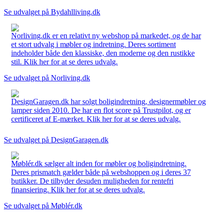
Se udvalget på Bydahlliving.dk
Norliving.dk er en relativt ny webshop på markedet, og de har
et stort udvalg i møbler og indretning. Deres sortiment
indeholder både den klassiske, den moderne og den rustikke
stil. Klik her for at se deres udvalg.
Se udvalget på Norliving.dk
DesignGaragen.dk har solgt boligindretning, designermøbler og
lamper siden 2010. De har en flot score på Trustpilot, og er
certificeret af E-mærket. Klik her for at se deres udvalg.
Se udvalget på DesignGaragen.dk
Møblér.dk sælger alt inden for møbler og boligindretning.
Deres prismatch gælder både på webshoppen og i deres 37
butikker. De tilbyder desuden muligheden for rentefri
finansiering. Klik her for at se deres udvalg.
Se udvalget på Møblér.dk