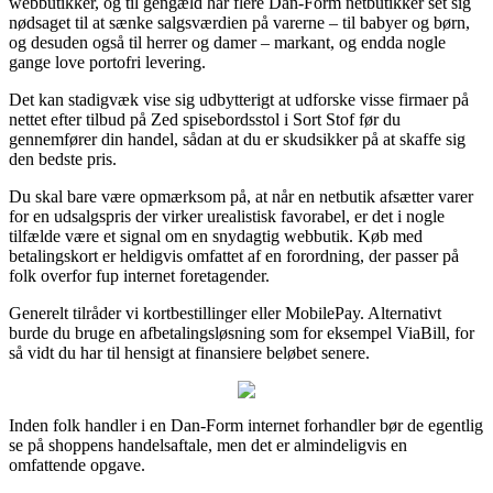
webbutikker, og til gengæld har flere Dan-Form netbutikker set sig
nødsaget til at sænke salgsværdien på varerne – til babyer og børn,
og desuden også til herrer og damer – markant, og endda nogle
gange love portofri levering.
Det kan stadigvæk vise sig udbytterigt at udforske visse firmaer på
nettet efter tilbud på Zed spisebordsstol i Sort Stof før du
gennemfører din handel, sådan at du er skudsikker på at skaffe sig
den bedste pris.
Du skal bare være opmærksom på, at når en netbutik afsætter varer
for en udsalgspris der virker urealistisk favorabel, er det i nogle
tilfælde være et signal om en snydagtig webbutik. Køb med
betalingskort er heldigvis omfattet af en forordning, der passer på
folk overfor fup internet foretagender.
Generelt tilråder vi kortbestillinger eller MobilePay. Alternativt
burde du bruge en afbetalingsløsning som for eksempel ViaBill, for
så vidt du har til hensigt at finansiere beløbet senere.
Inden folk handler i en Dan-Form internet forhandler bør de egentlig
se på shoppens handelsaftale, men det er almindeligvis en
omfattende opgave.