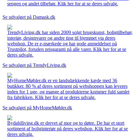
sengen og andet tilbehør. Klik her for at se deres udvalg.
Se udvalget på Damask.dk
TrendyLiving.dk har siden 2009 solgt brugskunst, boligtilbehør,
interiør, designvarer og andre ting til hjemmet via deres
webshop. De er e-mærkede og har gode anmeldelser på
Trustpilot, foruden prisgaranti på alle varer. Klik her for at se
deres udvalg.
Se udvalget på TrendyLiving.dk
MyHomeMøbler.dk er en landsdækkende kæde med 36
butikker. 80 % af deres sortiment på webshoppen kan leveres
inden for 1 uge, og mange af produkterne kommer fuld samlet
fra fabrikken. Klik her for at se deres udvalg.
Se udvalget på MyHomeMøbler.dk
Bydahlliving.dk er drevet af mor og to døtre. De har et stort
sortiment af boliginteriør på deres webshop. Klik her for at se
deres udvalg.