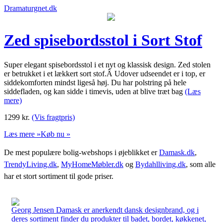
Dramaturgnet.dk
Zed spisebordsstol i Sort Stof
Super elegant spisebordsstol i et nyt og klassisk design. Zed stolen
er betrukket i et lækkert sort stof.Â Udover udseendet er i top, er
siddekomforten mindst ligeså høj. Du har polstring på hele
siddefladen, og kan sidde i timevis, uden at blive træt bag
(Læs
mere)
1299
kr.
(Vis fragtpris)
Læs mere »
Køb nu »
De mest populære bolig-webshops i øjeblikket er
Damask.dk
,
TrendyLiving.dk
,
MyHomeMøbler.dk
og
Bydahlliving.dk
, som alle
har et stort sortiment til gode priser.
Georg Jensen Damask er anerkendt dansk designbrand, og i
deres sortiment finder du produkter til badet, bordet, køkkenet,