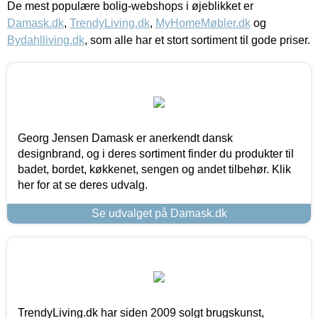
De mest populære bolig-webshops i øjeblikket er
Damask.dk
,
TrendyLiving.dk
,
MyHomeMøbler.dk
og
Bydahlliving.dk
, som alle har et stort sortiment til gode priser.
Georg Jensen Damask er anerkendt dansk
designbrand, og i deres sortiment finder du produkter til
badet, bordet, køkkenet, sengen og andet tilbehør. Klik
her for at se deres udvalg.
Se udvalget på Damask.dk
TrendyLiving.dk har siden 2009 solgt brugskunst,