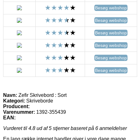
Besøg webshop
Besøg webshop
Besøg webshop
Besøg webshop
Besøg webshop
Besøg webshop
Navn:
Zefir Skrivebord : Sort
Kategori:
Skriveborde
Producent:
Varenummer:
1392-355439
EAN:
Vurderet til
4.8
ud af 5 stjerner baseret på
6
anmeldelser
En lang række internet handler giver i vore dage mange