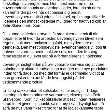
forskellige leveringsformer. Den mest moderne er på
nuværende tidspunkt udleveringssteder, fordi du så nemt
kan hente din pakke når det passer dig bedst.
Leveringstypen er altså yderst fleksibel, og i mange tilfælde
ligeledes den mindst kostelige mulighed for fragt ved køb af
Zefir Skrivebord : Sort.
Du kunne ligeledes prøve at få produkterne sendt til din
bopæl eller til hvor du arbejder. Leveringstypen bliver som
regel et hak mere omkostningsfuld, men ydermere ret let
gængelig. Den mest prisbevidste leveringsmetode vil dog til
enhver tid være at hente pakken selv, men den løsning
forudsætter at du lever tæt på e-forhandlerens tilholdssted.
Leveringshastigheden på Skriveborde kan vise sig at være
ualmindeligt aktuel forudsat man mangler dine nye produkter
inden for få dage, og med det formål er det rimelig vigtigt at
man gransker den anslåede leveringstid på det
vedkommende produkt.
En lang række internet selskaber stiller udsigt til 1 dags
levering på deres primære varenumre, eksempelvis Zefir
Skrivebord : Sort, hvilket påkræver at bestillingen realiseres
forud for et givent tidspunkt, så de højst sandsynligt kan nå
at få de nye varer fikset forud for at de logistikansatte tager