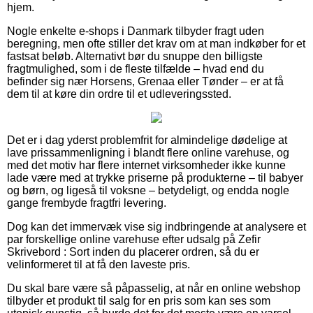
hjem.
Nogle enkelte e-shops i Danmark tilbyder fragt uden
beregning, men ofte stiller det krav om at man indkøber for et
fastsat beløb. Alternativt bør du snuppe den billigste
fragtmulighed, som i de fleste tilfælde – hvad end du
befinder sig nær Horsens, Grenaa eller Tønder – er at få
dem til at køre din ordre til et udleveringssted.
Det er i dag yderst problemfrit for almindelige dødelige at
lave prissammenligning i blandt flere online varehuse, og
med det motiv har flere internet virksomheder ikke kunne
lade være med at trykke priserne på produkterne – til babyer
og børn, og ligeså til voksne – betydeligt, og endda nogle
gange frembyde fragtfri levering.
Dog kan det immervæk vise sig indbringende at analysere et
par forskellige online varehuse efter udsalg på Zefir
Skrivebord : Sort inden du placerer ordren, så du er
velinformeret til at få den laveste pris.
Du skal bare være så påpasselig, at når en online webshop
tilbyder et produkt til salg for en pris som kan ses som