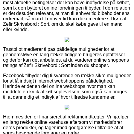
mest aktuelle betingelser der kan have indflydelse på købet,
som fx den bytteret online forretningen tilbyder. I den relation
er det desuden relevant, at man til enhver tid bibeholder ens
ordremail, så man til enhver tid kan dokumentere sit køb af
Zefir Skrivebord : Sort, om du skal købe gave til en mand
eller kvinde.
Trustpilot medfører tilpas pålidelige muligheder for at
gennemstøve en lang række tidligere brugeres opfattelser
og derfor kan det anbefales, at du vurderer online shoppens
ratings af Zefir Skrivebord : Sort inden du shopper.
Facebook tilbyder dig tilsvarende en række sikre muligheder
for at få indsigt i internet webshoppens pålidelighed.
Herinde er der en del online webshops hvor man kan
meddele en kritik af købsoplevelsen, som også kan bruges
til at danne dig et indtryk af hvor tilfredse kunderne er.
Hjemmesiden er finansieret af reklameindtægter. Vi hjælper
en lang række online varehuse eftersom vi markedsfører
deres produkter, og tager imod godtgørelse i tilfælde af at
vores besøgende foretager en ordre.