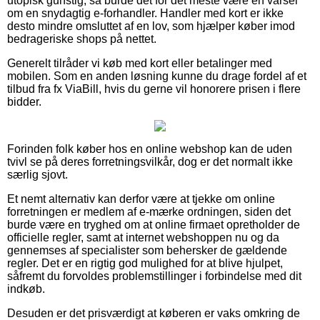
utopisk gunstig, så burde det for det meste være en varsel
om en snydagtig e-forhandler. Handler med kort er ikke
desto mindre omsluttet af en lov, som hjælper køber imod
bedrageriske shops på nettet.
Generelt tilråder vi køb med kort eller betalinger med
mobilen. Som en anden løsning kunne du drage fordel af et
tilbud fra fx ViaBill, hvis du gerne vil honorere prisen i flere
bidder.
Forinden folk køber hos en online webshop kan de uden
tvivl se på deres forretningsvilkår, dog er det normalt ikke
særlig sjovt.
Et nemt alternativ kan derfor være at tjekke om online
forretningen er medlem af e-mærke ordningen, siden det
burde være en tryghed om at online firmaet opretholder de
officielle regler, samt at internet webshoppen nu og da
gennemses af specialister som behersker de gældende
regler. Det er en rigtig god mulighed for at blive hjulpet,
såfremt du forvoldes problemstillinger i forbindelse med dit
indkøb.
Desuden er det prisværdigt at køberen er vaks omkring de