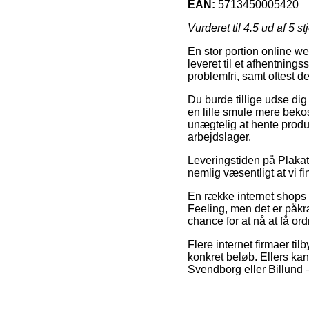
EAN:
5713450005420
Vurderet til
4.5
ud af 5 st
En stor portion online we
leveret til et afhentnings
problemfri, samt oftest 
Du burde tillige udse dig 
en lille smule mere bekos
unægtelig at hente produ
arbejdslager.
Leveringstiden på Plakat
nemlig væsentligt at vi 
En række internet shops 
Feeling, men det er påkræ
chance for at nå at få ord
Flere internet firmaer ti
konkret beløb. Ellers kan
Svendborg eller Billund – 