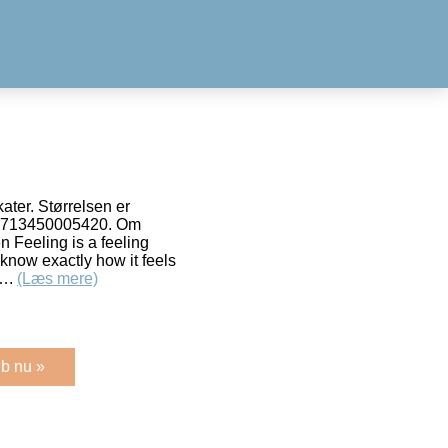
ter. Størrelsen er
5713450005420. Om
 Feeling is a feeling
 know exactly how it feels
g….
(Læs mere)
b nu »