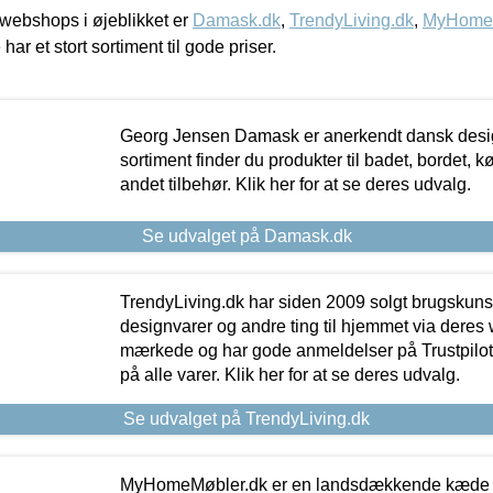
webshops i øjeblikket er
Damask.dk
,
TrendyLiving.dk
,
MyHomeM
 har et stort sortiment til gode priser.
Georg Jensen Damask er anerkendt dansk desig
sortiment finder du produkter til badet, bordet, 
andet tilbehør. Klik her for at se deres udvalg.
Se udvalget på Damask.dk
TrendyLiving.dk har siden 2009 solgt brugskunst, 
designvarer og andre ting til hjemmet via deres
mærkede og har gode anmeldelser på Trustpilot,
på alle varer. Klik her for at se deres udvalg.
Se udvalget på TrendyLiving.dk
MyHomeMøbler.dk er en landsdækkende kæde m