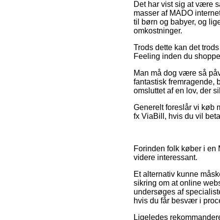
Det har vist sig at være s
masser af MADO internet 
til børn og babyer, og l
omkostninger.
Trods dette kan det trods 
Feeling inden du shopper,
Man må dog være så påvagt
fantastisk fremragende, b
omsluttet af en lov, der 
Generelt foreslår vi køb 
fx ViaBill, hvis du vil b
Forinden folk køber i en 
videre interessant.
Et alternativ kunne måsk
sikring om at online webs
undersøges af specialist
hvis du får besvær i pro
Ligeledes rekommanderer 