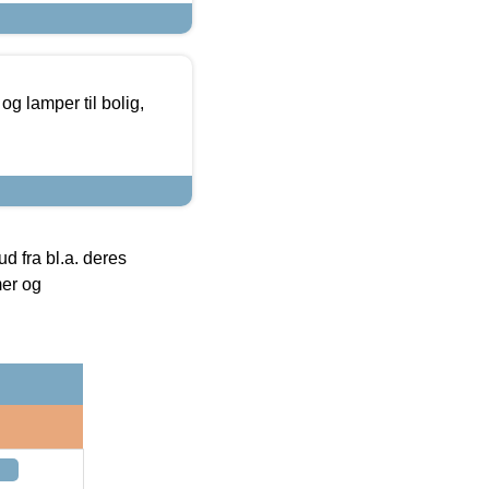
g lamper til bolig,
 fra bl.a. deres
mer og