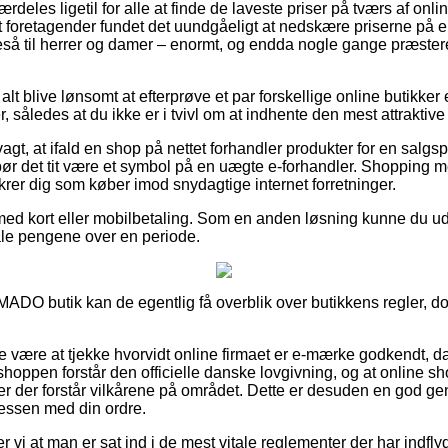
ærdeles ligetil for alle at finde de laveste priser på tværs af onl
foretagender fundet det uundgåeligt at nedskære priserne på e
igeså til herrer og damer – enormt, og endda nogle gange præster
alt blive lønsomt at efterprøve et par forskellige online butikker
 således at du ikke er i tvivl om at indhente den mest attraktive 
, at ifald en shop på nettet forhandler produkter for en salgsp
ør det tit være et symbol på en uægte e-forhandler. Shopping med
sikrer dig som køber imod snydagtige internet forretninger.
med kort eller mobilbetaling. Som en anden løsning kunne du udn
etale pengene over en periode.
MADO butik kan de egentlig få overblik over butikkens regler, dog
e være at tjekke hvorvidt online firmaet er e-mærke godkendt, d
hoppen forstår den officielle danske lovgivning, og at online s
er der forstår vilkårene på området. Dette er desuden en god ge
cessen med din ordre.
vi at man er sat ind i de mest vitale reglementer der har indfly