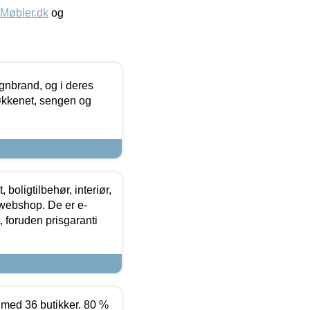
øbler.dk
og
nbrand, og i deres
køkkenet, sengen og
boligtilbehør, interiør,
 webshop. De er e-
 foruden prisgaranti
ed 36 butikker. 80 %