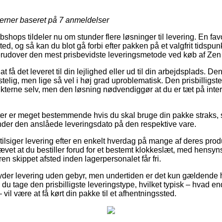
jerner baseret på
7
anmeldelser
bshops tildeler nu om stunder flere løsninger til levering. En fav
sted, og så kan du blot gå forbi efter pakken på et valgfrit tidspun
derudover den mest prisbevidste leveringsmetode ved køb af Zen
at få det leveret til din lejlighed eller ud til din arbejdsplads. D
telig, men lige så vel i høj grad uproblematisk. Den prisbilligs
kterne selv, men den løsning nødvendiggør at du er tæt på inter
er er meget bestemmende hvis du skal bruge din pakke straks, s
finder den anslåede leveringsdato på den respektive vare.
tilsiger levering efter en enkelt hverdag på mange af deres pro
vet at du bestiller forud for et bestemt klokkeslæt, med hensyns
ren skippet afsted inden lagerpersonalet får fri.
lbyder levering uden gebyr, men undertiden er det kun gældende hv
 du tage den prisbilligste leveringstype, hvilket typisk – hvad 
vil være at få kørt din pakke til et afhentningssted.