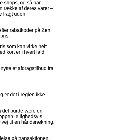
ine shops, og så har
n række af deres varer –
e fragt uden
 efter rabatkoder på Zen
pris.
ris som kan virke helt
 kort er i hvert fald
ytte et afdragstilbud fra
 er det i reglen ikke
a det burde være en
hoppen lejlighedsvis
nvej til en håndsrækning,
delse på transaktionen,