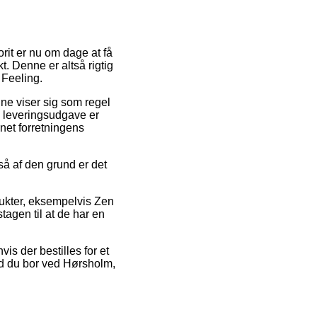
orit er nu om dage at få
kt. Denne er altså rigtig
 Feeling.
enne viser sig som regel
te leveringsudgave er
net forretningens
å af den grund er det
dukter, eksempelvis Zen
tagen til at de har en
is der bestilles for et
end du bor ved Hørsholm,