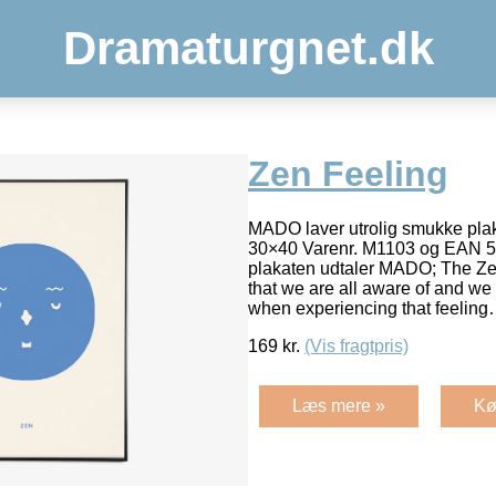
Dramaturgnet.dk
Zen Feeling
MADO laver utrolig smukke plaka
30×40 Varenr. M1103 og EAN 
plakaten udtaler MADO; The Zen
that we are all aware of and we
when experiencing that feelin
169
kr.
(Vis fragtpris)
Læs mere »
Kø