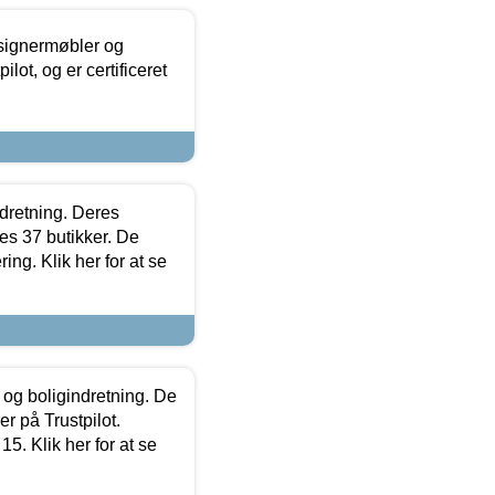
esignermøbler og
lot, og er certificeret
ndretning. Deres
s 37 butikker. De
ing. Klik her for at se
 og boligindretning. De
r på Trustpilot.
5. Klik her for at se