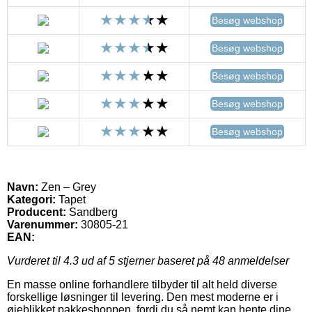
Besøg webshop
Besøg webshop
Besøg webshop
Besøg webshop
Besøg webshop
Navn:
Zen – Grey
Kategori:
Tapet
Producent:
Sandberg
Varenummer:
30805-21
EAN:
Vurderet til
4.3
ud af 5 stjerner baseret på
48
anmeldelser
En masse online forhandlere tilbyder til alt held diverse
forskellige løsninger til levering. Den mest moderne er i
øjeblikket pakkeshoppen, fordi du så nemt kan hente dine