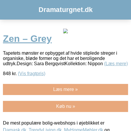
Dramaturgnet.dk
Zen – Grey
Tapetets mønster er opbygget af hvide stiplede streger i
organiske, bløde former og det har et beroligende
udtryk.Design: Sara BergqvistKollektion: Nippon
(Læs mere)
848
kr.
(Vis fragtpris)
Læs mere »
Køb nu »
De mest populære bolig-webshops i øjeblikket er
Damask.dk
,
TrendyLiving.dk
,
MyHomeMøbler.dk
og