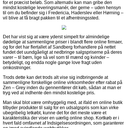
for et præcist beløb. Som alternativ kan man gribe den
mindst kostelige leveringsmanér, der gerne – uden hensyn
til om du befinder sig i Fredericia, Haderslev eller Hørning –
vil blive at få bragt pakken til et afhentningssted.
Det har vist sig at være yderst simpelt for almindelige
dødelige at sammenligne priser i blandt flere online firmaer,
og for det har flertallet af Sandberg forhandlere på nettet
fundet det uundgåeligt at nedbringe salgspriserne på deres
varer – til børn, lige så vel som til mænd og kvinder –
betydeligt, og endda nogle gange love fragt uden
omkostninger.
Trods dette kan det trods alt vise sig indbringende at
sammenligne forskellige online virksomheder efter rabat på
Zen – Grey inden du gennemfører dit køb, sådan at man er
tryg ved at indhente den mindst kostelige pris.
Man skal blot være omhyggelig med, at ifald en online butik
tilbyder produkter til salg for en udsalgspris som kan virke
ubegribelig letkøbt, kunne det for det meste være et
karakteristika der viser en uærlig online shop. Kortkøb er i
hvert fald omfavnet af Indsigelsesordningen, som garanterer