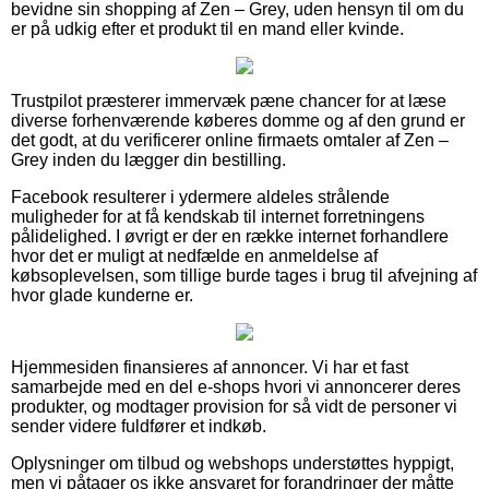
bevidne sin shopping af Zen – Grey, uden hensyn til om du
er på udkig efter et produkt til en mand eller kvinde.
Trustpilot præsterer immervæk pæne chancer for at læse
diverse forhenværende køberes domme og af den grund er
det godt, at du verificerer online firmaets omtaler af Zen –
Grey inden du lægger din bestilling.
Facebook resulterer i ydermere aldeles strålende
muligheder for at få kendskab til internet forretningens
pålidelighed. I øvrigt er der en række internet forhandlere
hvor det er muligt at nedfælde en anmeldelse af
købsoplevelsen, som tillige burde tages i brug til afvejning af
hvor glade kunderne er.
Hjemmesiden finansieres af annoncer. Vi har et fast
samarbejde med en del e-shops hvori vi annoncerer deres
produkter, og modtager provision for så vidt de personer vi
sender videre fuldfører et indkøb.
Oplysninger om tilbud og webshops understøttes hyppigt,
men vi påtager os ikke ansvaret for forandringer der måtte