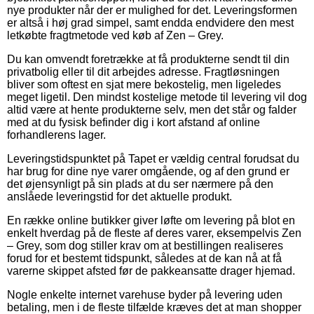
nye produkter når der er mulighed for det. Leveringsformen
er altså i høj grad simpel, samt endda endvidere den mest
letkøbte fragtmetode ved køb af Zen – Grey.
Du kan omvendt foretrække at få produkterne sendt til din
privatbolig eller til dit arbejdes adresse. Fragtløsningen
bliver som oftest en sjat mere bekostelig, men ligeledes
meget ligetil. Den mindst kostelige metode til levering vil dog
altid være at hente produkterne selv, men det står og falder
med at du fysisk befinder dig i kort afstand af online
forhandlerens lager.
Leveringstidspunktet på Tapet er vældig central forudsat du
har brug for dine nye varer omgående, og af den grund er
det øjensynligt på sin plads at du ser nærmere på den
anslåede leveringstid for det aktuelle produkt.
En række online butikker giver løfte om levering på blot en
enkelt hverdag på de fleste af deres varer, eksempelvis Zen
– Grey, som dog stiller krav om at bestillingen realiseres
forud for et bestemt tidspunkt, således at de kan nå at få
varerne skippet afsted før de pakkeansatte drager hjemad.
Nogle enkelte internet varehuse byder på levering uden
betaling, men i de fleste tilfælde kræves det at man shopper