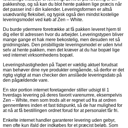
pakkeshop, og så kan du blot hente pakken lige præcis når
det passer ind i din kalender. Leveringsformen er altså
usædvanlig fleksibel, og typisk også den mindst kostelige
leveringsmodel ved køb af Zen – White.
Du burde ydermere foretrække at få pakken leveret hjem til
dig eller til adressen hvor du arbejder. Leveringstypen bliver
mange gange et hak mere bekostelig, men desuden ret så
gnidningsløs. Den prisbilligste leveringsmodel er uden tvivl
selv at hente pakken, men det kræver at du har bopæl lige
ved internet virksomhedens bopæl.
Leveringshastigheden på Tapet er vældig aktuel forudsat
man behøver dine nye produkter omgående, så derfor er det
rigtig vigtigt at man checker den anslåede leveringsdato på
den pågældende vare.
En stor portion internet foretagender stiller udsigt til 1
hverdags levering på deres favorit varenumre, eksempelvis
Zen – White, men som trods alt er regnet ud fra at ordren
gennemføres inden et fast tidspunkt, så de har mulighed for
at nå at få bestillingen ordnet forud for at personalet får fri.
Enkelte internet handler garanterer levering uden gebyr,
men ofte kun ifald der indkøbes for et præcist beløb. Som