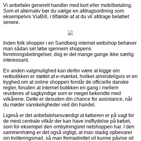
Vi anbefaler generelt handler med kort eller mobilbetaling.
Som et alternativ bør du vælge en afdragsordning som
eksempelvis ViaBill, i tilfælde af at du vil afdrage beløbet
senere.
Inden folk shopper i en Sandberg internet webshop behøver
man sådan set løbe igennem shoppens
forretningsbetingelser, dog er det mange gange ikke særlig
interessant.
En anden valgmulighed kan derfor være at kigge om
netbutikken er støttet af e-mærket, hvilket almindeligvis er en
tryghed om at online shoppen forstår de officielle danske
regler, foruden at internet butikken en gang i mellem
revideres af sagkyndige som er meget bekendte med
vilkårene. Dette er desuden din chance for assistance, når
du møder vanskeligheder ved din handel.
Ligeså er det anbefalelsesværdigt at køberen er på vagt for
de mest centrale vilkår der kan have indflydelse på købet,
som for eksempel den ombytningsret netshoppen har. I den
sammenhæng er det også vigtigt, at man stadig opbevarer
sin kvitteringsmail, så man fremadrettet vil kunne påvise sit