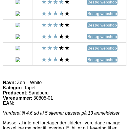
Besøg webshop
Besøg webshop
Besøg webshop
Besøg webshop
Besøg webshop
Besøg webshop
Navn:
Zen – White
Kategori:
Tapet
Producent:
Sandberg
Varenummer:
30805-01
EAN:
Vurderet til
4.6
ud af 5 stjerner baseret på
13
anmeldelser
Masser af internet foretagender tildeler i vore dage mange
forskellige metoder til levering. Et hit er p.t. levering til en