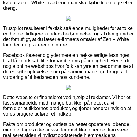
køb af Zen – White, hvad end man skal købe til en pige eller
dreng.
Trustpilot resulterer i faktisk strålende muligheder for at tolke
en hel del tidligere kunders bedømmelser og af den grund er
det fornuftigt, at du læser e-firmaets omtaler af Zen – White
forinden du placerer din ordre.
Facebook forærer dig ydermere en række ærlige løsninger
til at få kendskab til e-forhandlerens pålidelighed. Her er der
nogle online webshops hvor folk kan ytre en bedømmelse af
deres købsoplevelse, som på samme måde bør bruges til
vurdering af tilfredsheden hos kunderne.
Dette website er finansieret ved hjælp af reklamer. Vi har et
fast samarbejde med mange butikker på nettet da vi
formidler butikkernes produkter, og tjener honorar hvis en af
vores brugere udfører et indkøb.
Fakta om produkter og outlets på nettet opdateres løbende,
men der tages ikke ansvar for modifikationer der kan være
realiseret siden vi nyligst opdaterede hjemmesidens