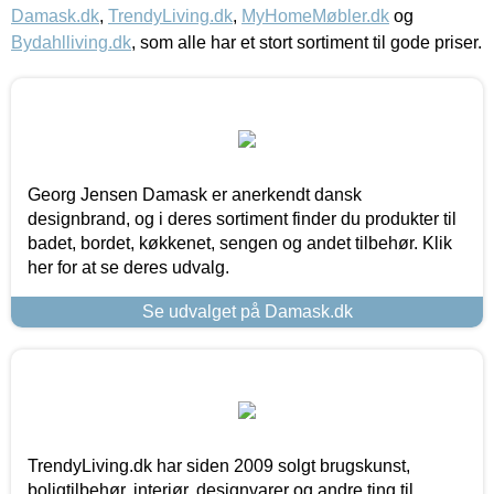
Damask.dk
,
TrendyLiving.dk
,
MyHomeMøbler.dk
og
Bydahlliving.dk
, som alle har et stort sortiment til gode priser.
Georg Jensen Damask er anerkendt dansk
designbrand, og i deres sortiment finder du produkter til
badet, bordet, køkkenet, sengen og andet tilbehør. Klik
her for at se deres udvalg.
Se udvalget på Damask.dk
TrendyLiving.dk har siden 2009 solgt brugskunst,
boligtilbehør, interiør, designvarer og andre ting til