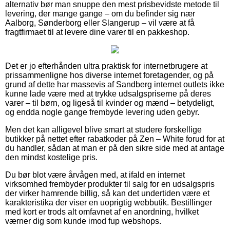
alternativ bør man snuppe den mest prisbevidste metode til
levering, der mange gange – om du befinder sig nær
Aalborg, Sønderborg eller Slangerup – vil være at få
fragtfirmaet til at levere dine varer til en pakkeshop.
Det er jo efterhånden ultra praktisk for internetbrugere at
prissammenligne hos diverse internet foretagender, og på
grund af dette har massevis af Sandberg internet outlets ikke
kunne lade være med at trykke udsalgspriserne på deres
varer – til børn, og ligeså til kvinder og mænd – betydeligt,
og endda nogle gange frembyde levering uden gebyr.
Men det kan alligevel blive smart at studere forskellige
butikker på nettet efter rabatkoder på Zen – White forud for at
du handler, sådan at man er på den sikre side med at antage
den mindst kostelige pris.
Du bør blot være årvågen med, at ifald en internet
virksomhed frembyder produkter til salg for en udsalgspris
der virker hamrende billig, så kan det undertiden være et
karakteristika der viser en uoprigtig webbutik. Bestillinger
med kort er trods alt omfavnet af en anordning, hvilket
værner dig som kunde imod fup webshops.